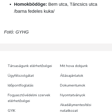
Homokbödöge:
Bem utca, Táncsics utca
/barna fedeles kuka/
Fotó: GYHG
Társaságunk elérhetőségei
Mit hova dobjunk
Ügyfélszolgálat
Állásajánlatok
Időpontfoglalás
Dokumentumok
Fogyasztóvédelmi szervek
Nyomtatványok
elérhetőségei
Akadálymentesítési
GYIK
nyilatkozat