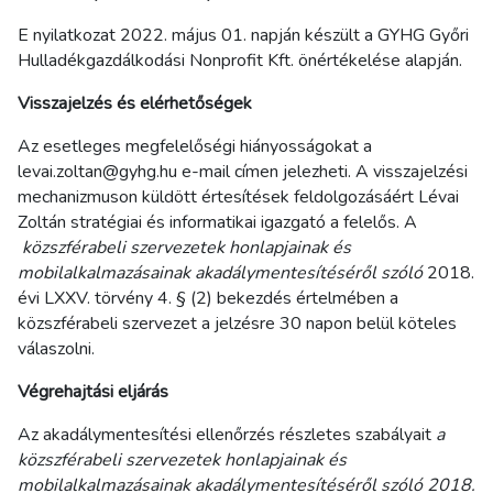
E nyilatkozat 2022. május 01. napján készült a GYHG Győri
Hulladékgazdálkodási Nonprofit Kft. önértékelése alapján.
Visszajelzés és elérhetőségek
Az esetleges megfelelőségi hiányosságokat a
levai.zoltan@gyhg.hu e-mail címen jelezheti. A visszajelzési
mechanizmuson küldött értesítések feldolgozásáért Lévai
Zoltán stratégiai és informatikai igazgató a felelős. A
közszférabeli szervezetek honlapjainak és
mobilalkalmazásainak akadálymentesítéséről szóló
2018.
évi LXXV. törvény 4. § (2) bekezdés értelmében a
közszférabeli szervezet a jelzésre 30 napon belül köteles
válaszolni.
Végrehajtási eljárás
Az akadálymentesítési ellenőrzés részletes szabályait
a
közszférabeli szervezetek honlapjainak és
mobilalkalmazásainak akadálymentesítéséről szóló 2018.