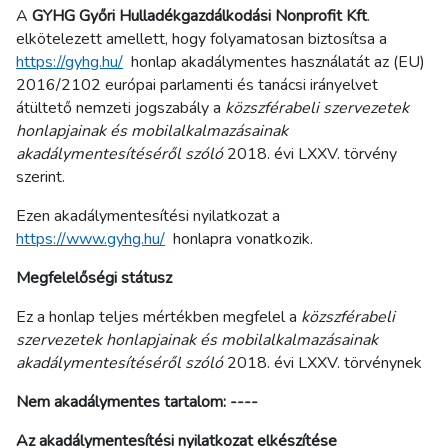
A
GYHG Győri Hulladékgazdálkodási Nonprofit Kft
.
elkötelezett amellett, hogy folyamatosan biztosítsa a
https://gyhg.hu/
honlap akadálymentes használatát az (EU)
2016/2102 európai parlamenti és tanácsi irányelvet
átültető nemzeti jogszabály a
közszférabeli szervezetek
honlapjainak és mobilalkalmazásainak
akadálymentesítéséről szóló
2018. évi LXXV. törvény
szerint.
Ezen akadálymentesítési nyilatkozat a
https://www.gyhg.hu/
honlapra vonatkozik.
Megfelelőségi státusz
Ez a honlap teljes mértékben megfelel a
közszférabeli
szervezetek honlapjainak és mobilalkalmazásainak
akadálymentesítéséről szóló
2018. évi LXXV. törvénynek
Nem akadálymentes tartalom: ----
Az akadálymentesítési nyilatkozat elkészítése