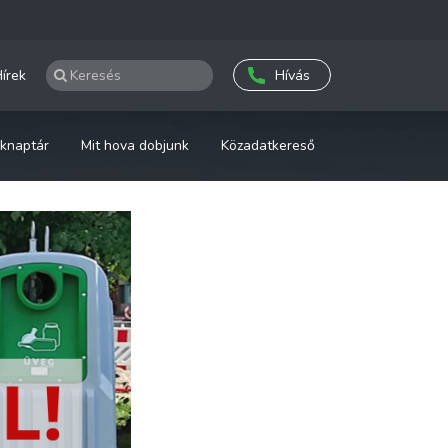
írek
Hívás
knaptár
Mit hova dobjunk
Közadatkereső