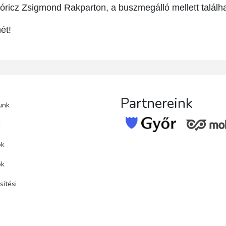
Móricz Zsigmond Rakparton, a buszmegálló mellett találha
ét!
Partnereink
unk
k
ok
ok
ítési