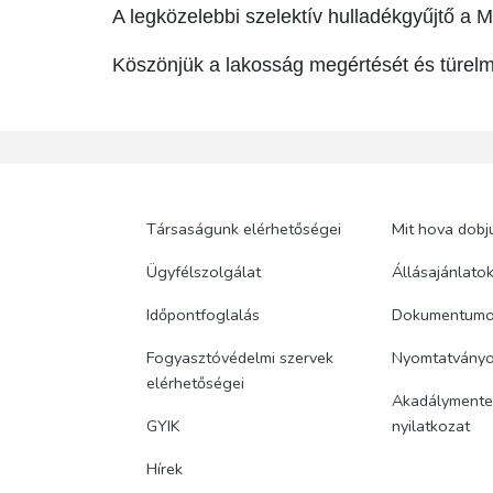
A legközelebbi szelektív hulladékgyűjtő a 
Köszönjük a lakosság megértését és türelm
Társaságunk elérhetőségei
Mit hova dobj
Ügyfélszolgálat
Állásajánlato
Időpontfoglalás
Dokumentum
Fogyasztóvédelmi szervek
Nyomtatvány
elérhetőségei
Akadálymentes
GYIK
nyilatkozat
Hírek