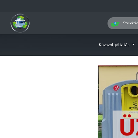
Szelektív
Közszolgáltatás