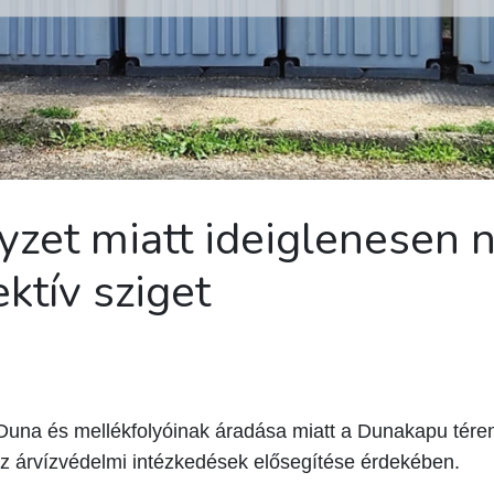
elyzet miatt ideiglenesen
ktív sziget
Duna és mellékfolyóinak áradása miatt a Dunakapu téren
az árvízvédelmi intézkedések elősegítése érdekében.