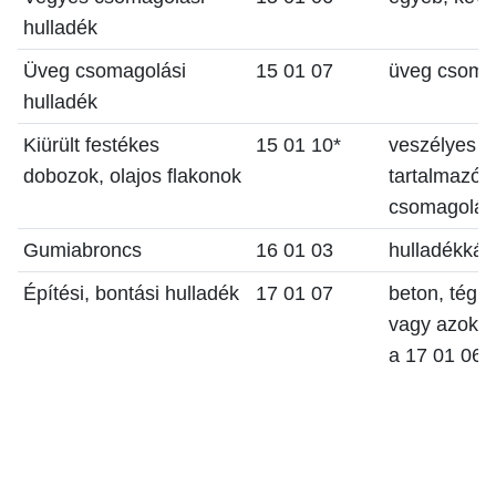
hulladék
Üveg csomagolási
15 01 07
üveg csomag
hulladék
Kiürült festékes
15 01 10*
veszélyes 
dobozok, olajos flakonok
tartalmazó 
csomagolási
Gumiabroncs
16 01 03
hulladékká 
Építési, bontási hulladék
17 01 07
beton, tégla
vagy azok k
a 17 01 06-t