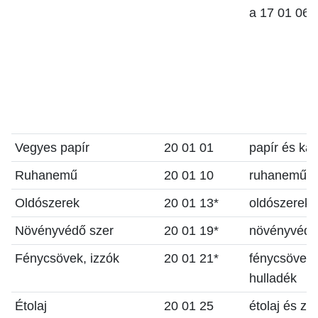
a 17 01 06-t
Vegyes papír
20 01 01
papír és kar
Ruhanemű
20 01 10
ruhanemű
Oldószerek
20 01 13*
oldószerek
Növényvédő szer
20 01 19*
növényvédő
Fénycsövek, izzók
20 01 21*
fénycsövek 
hulladék
Étolaj
20 01 25
étolaj és zsí