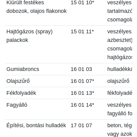
Kiürült festékes
15 01 10*
veszélyes 
dobozok, olajos flakonok
tartalmazó 
csomagolási
Hajtógázos (spray)
15 01 11*
veszélyes, s
palackok
azbesztet) 
csomagolási 
hajtógázos 
Gumiabroncs
16 01 03
hulladékká 
Olajszűrő
16 01 07*
olajszűrő
Fékfolyadék
16 01 13*
fékfolyadék
Fagyálló
16 01 14*
veszélyes a
fagyálló fol
Építési, bontási hulladék
17 01 07
beton, tégla
vagy azok k