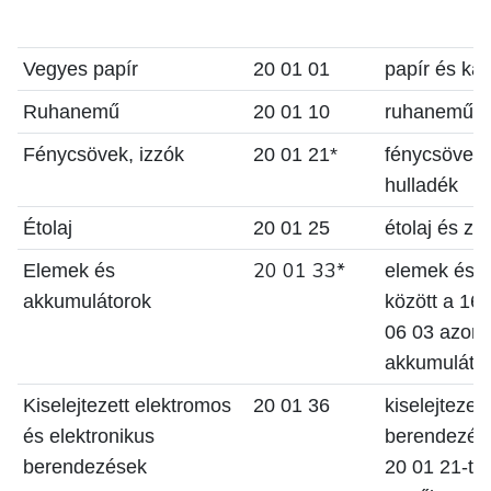
Vegyes papír
20 01 01
papír és kar
Ruhanemű
20 01 10
ruhanemű
Fénycsövek, izzók
20 01 21*
fénycsövek 
hulladék
Étolaj
20 01 25
étolaj és zsí
20 01 33*
Elemek és
elemek és a
akkumulátorok
között a 16
06 03 azonos
akkumulátor
Kiselejtezett elektromos
20 01 36
kiselejtezet
és elektronikus
berendezés
berendezések
20 01 21-től