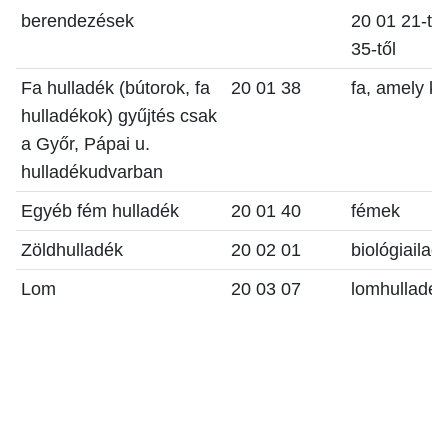
berendezések
20 01 21-től
35-től
Fa hulladék (bútorok, fa
20 01 38
fa, amely kü
hulladékok) gyűjtés csak
a Győr, Pápai u.
hulladékudvarban
Egyéb fém hulladék
20 01 40
fémek
Zöldhulladék
20 02 01
biológiailag
Lom
20 03 07
lomhulladék