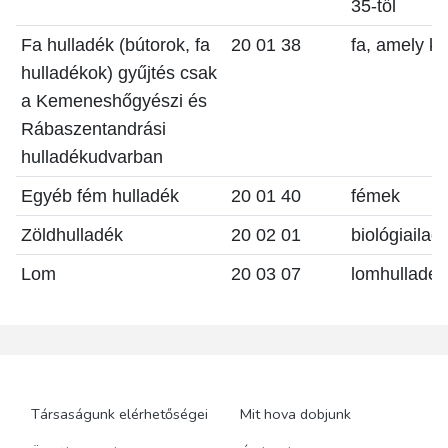
35-től
Fa hulladék (bútorok, fa
20 01 38
fa, amely kü
hulladékok) gyűjtés csak
a Kemeneshőgyészi és
Rábaszentandrási
hulladékudvarban
Egyéb fém hulladék
20 01 40
fémek
Zöldhulladék
20 02 01
biológiailag
Lom
20 03 07
lomhulladék
Társaságunk elérhetőségei
Mit hova dobjunk