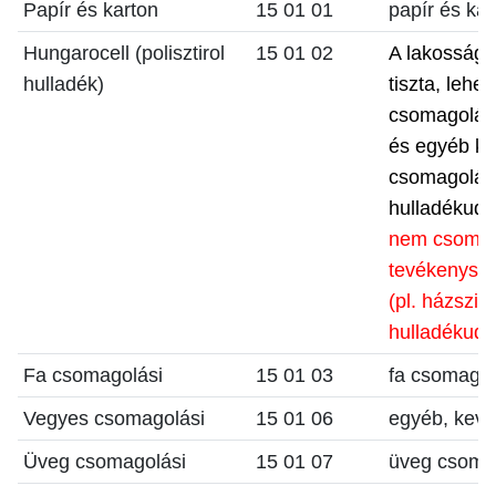
Papír és karton
15 01 01
papír és ka
Hungarocell (polisztirol
15 01 02
A lakosság
hulladék)
tiszta, leh
csomagolási 
és egyéb ké
csomagolása
hulladékudva
nem csomago
tevékenység
(pl. házszig
hulladékudv
Fa csomagolási
15 01 03
fa csomagol
Vegyes csomagolási
15 01 06
egyéb, keve
Üveg csomagolási
15 01 07
üveg csomag