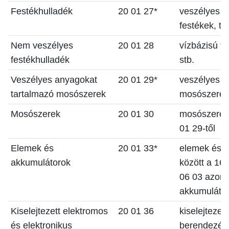
Festékhulladék
20 01 27*
veszélyes a
festékek, ti
Nem veszélyes
20 01 28
vízbázisú fe
festékhulladék
stb.
Veszélyes anyagokat
20 01 29*
veszélyes a
tartalmazó mosószerek
mosószerek
Mosószerek
20 01 30
mosószerek
01 29-től
Elemek és
20 01 33*
elemek és a
akkumulátorok
között a 16
06 03 azonos
akkumulátor
Kiselejtezett elektromos
20 01 36
kiselejtezet
és elektronikus
berendezés