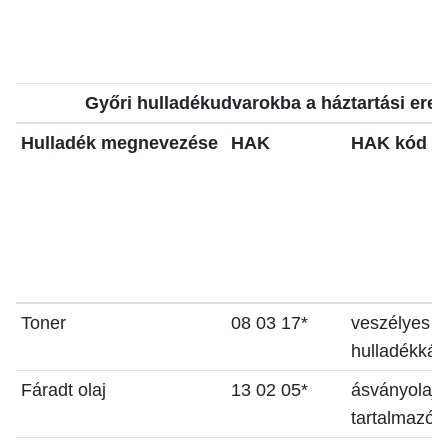
Győri hulladékudvarokba a háztartási ered
Hulladék megnevezése
HAK
HAK kód sz
Toner
08 03 17*
veszélyes a
hulladékká v
Fáradt olaj
13 02 05*
ásványolaj 
tartalmazó 