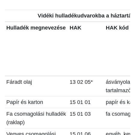
Vidéki hulladékudvarokba a háztartási
Hulladék megnevezése
HAK
HAK kód sz
Fáradt olaj
13 02 05*
ásványolaj 
tartalmazó 
Papír és karton
15 01 01
papír és ka
Fa csomagolási hulladék
15 01 03
fa csomagol
(raklap)
Vegyes csomagolási
15 01 06
egyéb, keve