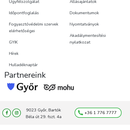
Ügyfélszolgálat
Állásajánlatok
Időpontfoglalás
Dokumentumok
Fogyasztóvédelmi szervek
Nyomtatványok
elérhetőségei
Akadálymentesítési
GYIK
nyilatkozat
Hírek
Hulladéknaptár
Partnereink
9023 Győr, Bartók
+36 1 776 7777
Béla út 29. fszt. 4a