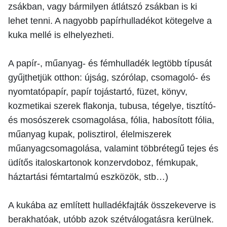
zsákban, vagy bármilyen átlátszó zsákban is ki
lehet tenni. A nagyobb papírhulladékot kötegelve a
kuka mellé is elhelyezheti.
A papír-, műanyag- és fémhulladék legtöbb típusát
gyűjthetjük otthon: újság, szórólap, csomagoló- és
nyomtatópapír, papír tojástartó, füzet, könyv,
kozmetikai szerek flakonja, tubusa, tégelye, tisztító-
és mosószerek csomagolása, fólia, habosított fólia,
műanyag kupak, polisztirol, élelmiszerek
műanyagcsomagolása, valamint többrétegű tejes és
üdítős italoskartonok konzervdoboz, fémkupak,
háztartási fémtartalmú eszközök, stb…)
A kukába az említett hulladékfajták összekeverve is
berakhatóak, utóbb azok szétválogatásra kerülnek.