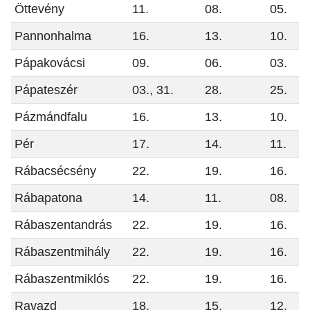
Öttevény
11.
08.
05.
Pannonhalma
16.
13.
10.
Pápakovácsi
09.
06.
03.
Pápateszér
03., 31.
28.
25.
Pázmándfalu
16.
13.
10.
Pér
17.
14.
11.
Rábacsécsény
22.
19.
16.
Rábapatona
14.
11.
08.
Rábaszentandrás
22.
19.
16.
Rábaszentmihály
22.
19.
16.
Rábaszentmiklós
22.
19.
16.
Ravazd
18.
15.
12.