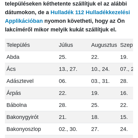
településeken kéthetente szállítjuk el az alábbi
dátumokon, de a
Hulladék 112 Hulladékkezelési
Applikációban
nyomon követheti, hogy az Ön
lakcíméről mikor melyik kukát szállítjuk el.
Település
Július
Augusztus
Szept
Abda
25.
22.
19
Ács
13., 27.
10., 24.
07., 21
Adásztevel
06.
03., 31.
28.
Árpás
22.
19.
16.
Bábolna
28.
25.
22.
Bakonygyirót
21.
18.
15.
Bakonyoszlop
02., 30.
27.
24.