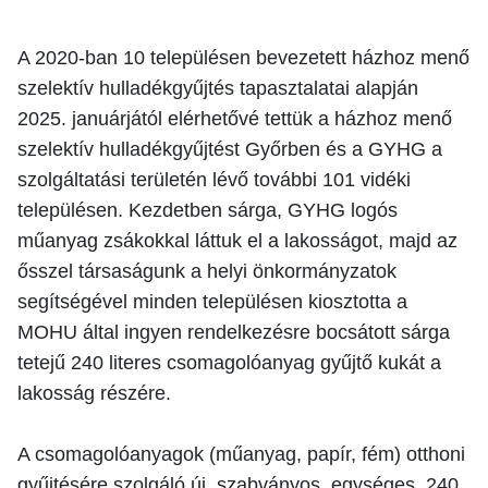
A 2020-ban 10 településen bevezetett házhoz menő
szelektív hulladékgyűjtés tapasztalatai alapján
2025. januárjától elérhetővé tettük a házhoz menő
szelektív hulladékgyűjtést Győrben és a GYHG a
szolgáltatási területén lévő további 101 vidéki
településen. Kezdetben sárga, GYHG logós
műanyag zsákokkal láttuk el a lakosságot, majd az
ősszel társaságunk a helyi önkormányzatok
segítségével minden településen kiosztotta a
MOHU által ingyen rendelkezésre bocsátott sárga
tetejű 240 literes csomagolóanyag gyűjtő kukát a
lakosság részére.
A csomagolóanyagok (műanyag, papír, fém) otthoni
gyűjtésére szolgáló új, szabványos, egységes, 240