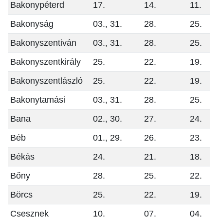
Bakonypéterd
17.
14.
11.
Bakonyság
03., 31.
28.
25.
Bakonyszentiván
03., 31.
28.
25.
Bakonyszentkirály
25.
22.
19.
Bakonyszentlászló
25.
22.
19.
Bakonytamási
03., 31.
28.
25.
Bana
02., 30.
27.
24.
Béb
01., 29.
26.
23.
Békás
24.
21.
18.
Bőny
28.
25.
22.
Börcs
25.
22.
19.
Csesznek
10.
07.
04.