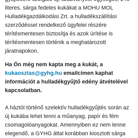
literes, sárga fedeles kukákat a MOHU MOL
Hulladékgazdálkodási Zrt. a hulladékszállítási
szerződéssel rendelkező ügyfelei részére
térítésmentesen biztosítja és azok ürítése is
térítésmentesen történik a meghatározott
járatnapokon.
Ha Ön még nem kapta meg a kukát, a
kukaosztas@gyhg.hu
emailcímen kaphat
információt a hulladékgyűjtő edény átvételével
kapcsolatban.
A háztól történő szelektív hulladékgyűjtés során az
új kukába lehet tenni a műanyag, papír és fém
csomagolóanyagokat. Amennyiben ez nem lenne
elegendő, a GYHG által korábban kiosztott sárga