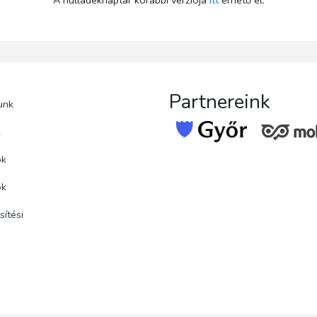
A hulladéknaptár korábbi verziója
itt
érhető el.
Partnereink
unk
k
ok
ok
ítési