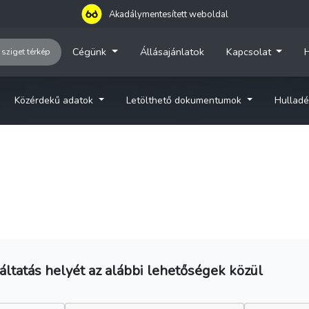
Akadálymentesített weboldal
Cégünk
Állásajánlatok
Kapcsolat
H
 sziget térkép
Közérdekű adatok
Letölthető dokumentumok
Hulladé