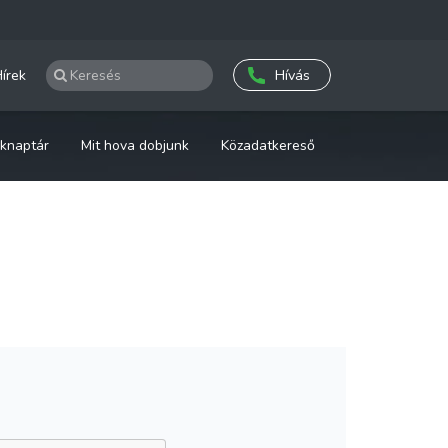
írek
Hívás
knaptár
Mit hova dobjunk
Közadatkereső