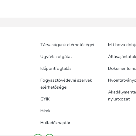
Társaságunk elérhetőségei
Mit hova dobj
Ügyfélszolgálat
Állásajánlato
Időpontfoglalás
Dokumentum
Fogyasztóvédelmi szervek
Nyomtatvány
elérhetőségei
Akadálymentes
GYIK
nyilatkozat
Hírek
Hulladéknaptár