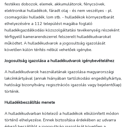
festékes dobozok, elemek, akkumulátorok, fénycsövek,
elektronikai hulladékok, fáradt olaj - és nem veszélyes - pl.
csomagolási hulladék, lom stb. - hulladékok környezetbarát
elhelyezésére a 112 települést magába foglaló
hulladékgazdálkodási közszolgáltatási tevékenység részeként
térfigyelő kamerarendszerrel felszerelt hulladékudvarokat
működtet. A hulladékudvarok a jogosultság igazolását
követően külön térítés nélkül vehetőek igénybe.
Jogosultság igazolása a hulladékudvarok igénybevételéhez
A hulladékudvarok használatának igazolása magyarországi
lakcímkártyával (annak hiányában tartózkodási engedély/kártya,
hatósági bizonyítvány, regisztrációs igazolás vagy bejelentőlap)
történik.
Hulladékbeszállítás menete
A hulladékudvarban kötelező a hulladékok elkülönített módon
történő elhelyezése. Ennek biztosítása érdekében az udvarra
érkező beszállítót a jogosultság igazolását követően a