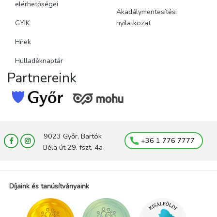
elérhetőségei
Akadálymentesítési
GYIK
nyilatkozat
Hírek
Hulladéknaptár
Partnereink
9023 Győr, Bartók
+36 1 776 7777
Béla út 29. fszt. 4a
Díjaink és tanúsítványaink