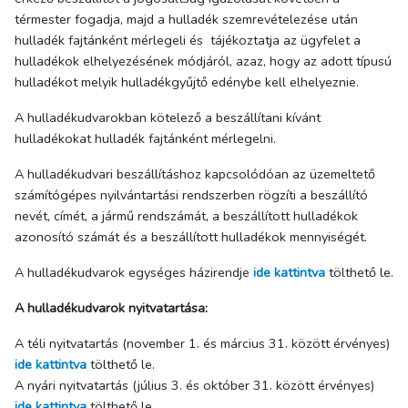
térmester fogadja, majd a hulladék szemrevételezése után
hulladék fajtánként mérlegeli és tájékoztatja az ügyfelet a
hulladékok elhelyezésének módjáról, azaz, hogy az adott típusú
hulladékot melyik hulladékgyűjtő edénybe kell elhelyeznie.
A hulladékudvarokban kötelező a beszállítani kívánt
hulladékokat hulladék fajtánként mérlegelni.
A hulladékudvari beszállításhoz kapcsolódóan az üzemeltető
számítógépes nyilvántartási rendszerben rögzíti a beszállító
nevét, címét, a jármű rendszámát, a beszállított hulladékok
azonosító számát és a beszállított hulladékok mennyiségét.
A hulladékudvarok egységes házirendje
ide kattintva
tölthető le.
A hulladékudvarok nyitvatartása:
A téli nyitvatartás (november 1. és március 31. között érvényes)
ide kattintva
tölthető le.
A nyári nyitvatartás (július 3. és október 31. között érvényes)
ide kattintva
tölthető le.