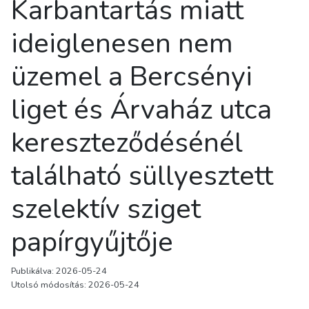
Karbantartás miatt
ideiglenesen nem
üzemel a Bercsényi
liget és Árvaház utca
kereszteződésénél
található süllyesztett
szelektív sziget
papírgyűjtője
Publikálva: 2026-05-24
Utolsó módosítás: 2026-05-24