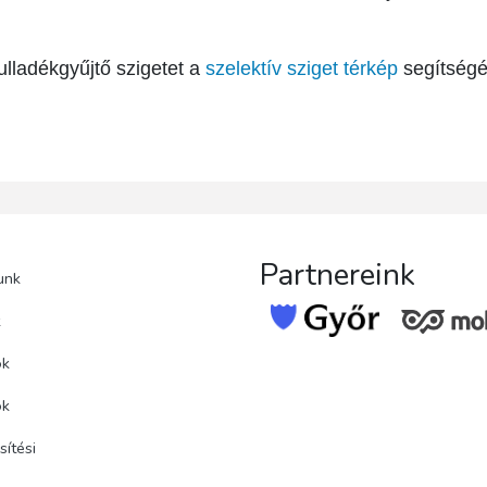
ulladékgyűjtő szigetet a
szelektív sziget térkép
segítségé
Partnereink
unk
k
ok
ok
ítési