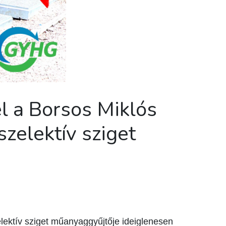
l a Borsos Miklós
szelektív sziget
elektív sziget műanyaggyűjtője ideiglenesen