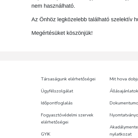
nem használható.
Az Önhöz legközelebb található szelektív h
Megértésüket köszönjük!
Társaságunk elérhetőségei
Mit hova dobj
Ügyfélszolgálat
Állásajánlato
Időpontfoglalás
Dokumentum
Fogyasztóvédelmi szervek
Nyomtatvány
elérhetőségei
Akadálymentes
GYIK
nyilatkozat