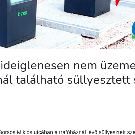
 ideiglenesen nem üzeme
ál található süllyesztett 
Borsos Miklós utcában a trafóháznál lévő süllyesztett sz