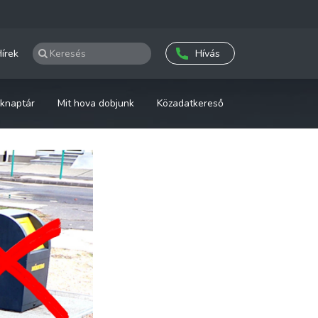
írek
Hívás
knaptár
Mit hova dobjunk
Közadatkereső