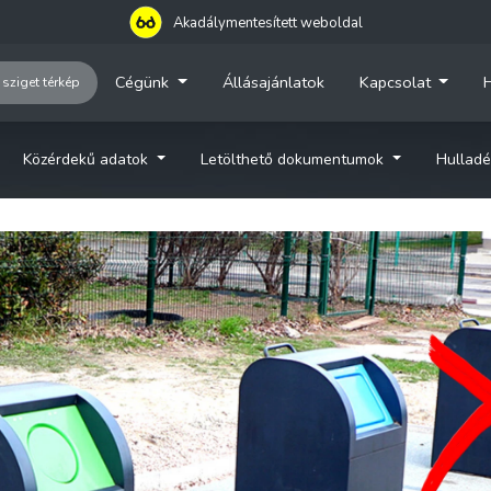
Akadálymentesített weboldal
Cégünk
Állásajánlatok
Kapcsolat
H
 sziget térkép
Közérdekű adatok
Letölthető dokumentumok
Hulladé