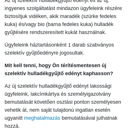
Az új szelektív hulladékgyűjtő edényt és az új,
ingyenes szolgáltatást mindazon ügyfeleink részére
biztosítjuk vidéken, akik maradék (szürke fedeles
kuka) és/vagy bio (barna fedeles kuka) hulladék
gyűjtésére rendszeresített kukát használnak.
Ügyfeleink háztartásonként 1 darab szabványos
szelektív gyűjtőedényre jogosultak.
Mit kell tenni, hogy Ön térítésmentesen új
szelektív hulladékgyűjtő edényt kaphasson?
Az új szelektív hulladékgyűjtő edényt lakossági
ügyfeleink, lakcímkártya és személyigazolvány
bemutatását követően osztási ponton személyesen
vehetik át, nem saját tulajdonú ingatlan esetén
ugyanitt
meghatalmazás
bemutatásával juthatnak
hozzá.