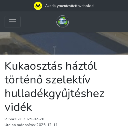
Akadálymentesített weboldal
Kukaosztás háztól
történő szelektív
hulladékgyűjtéshez
vidék
Publikálva: 2025-02-28
Utolsó módosítás: 2025-12-11