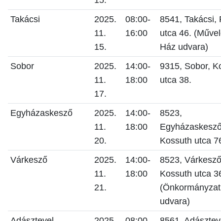
15.
Takácsi
2025.
08:00-
8541, Takácsi, 
11.
16:00
utca 46. (Műve
15.
Ház udvara)
Sobor
2025.
14:00-
9315, Sobor, K
11.
18:00
utca 38.
17.
Egyházaskesző
2025.
14:00-
8523,
11.
18:00
Egyházaskesző
20.
Kossuth utca 7
Várkesző
2025.
14:00-
8523, Várkesző
11.
18:00
Kossuth utca 3
21.
(Önkormányzat
udvara)
Adásztevel
2025.
08:00-
8561, Adásztev