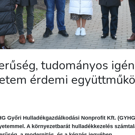
zerűség, tudományos igé
yetem érdemi együttműk
 Győri Hulladékgazdálkodási Nonprofit Kft. (GYHG) 
etemmel. A környezetbarát hulladékkezelés számtala
rűség, a modernitás, és a képzés jegyében.