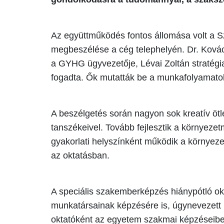
Az együttműködés fontos állomása volt a S
megbeszélése a cég telephelyén. Dr. Kovác
a GYHG ügyvezetője, Lévai Zoltán stratégiai
fogadta. Ők mutatták be a munkafolyamatok
A beszélgetés során nagyon sok kreatív ötl
tanszékeivel. Tovább fejlesztik a környeze
gyakorlati helyszínként működik a környeze
az oktatásban.
A speciális szakemberképzés hiánypótló ok
munkatársainak képzésére is, úgynevezett m
oktatóként az egyetem szakmai képzéseibe