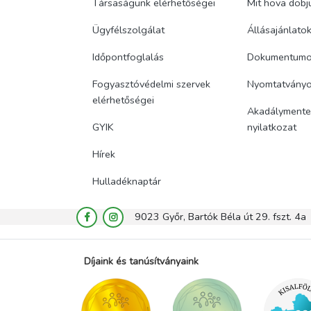
Társaságunk elérhetőségei
Mit hova dobj
Ügyfélszolgálat
Állásajánlato
Időpontfoglalás
Dokumentum
Fogyasztóvédelmi szervek
Nyomtatvány
elérhetőségei
Akadálymentes
GYIK
nyilatkozat
Hírek
Hulladéknaptár
9023 Győr, Bartók Béla út 29. fszt. 4a
Díjaink és tanúsítványaink