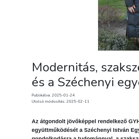
Modernitás, szaks
és a Széchenyi eg
Publikálva: 2025-01-24
Utolsó módosítás: 2025-02-11
Az átgondolt jövőképpel rendelkező GYHG
együttműködését a Széchenyi István Egy
gondolkodásra a tudománnyal, a szaksze