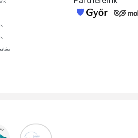
Partnereink
unk
k
ok
ok
ítési