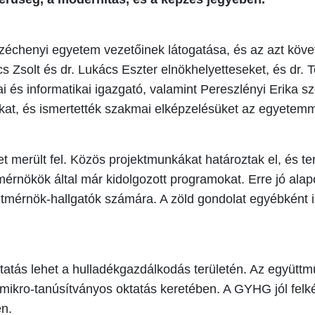
zéchenyi egyetem vezetőinek látogatása, és az azt köve
s Zsolt és dr. Lukács Eszter elnökhelyetteseket, és dr
 és informatikai igazgató, valamint Pereszlényi Erika sz
at, és ismertették szakmai elképzelésüket az egyetemm
et merült fel. Közös projektmunkákat határoztak el, és
tmérnökök által már kidolgozott programokat. Erre jó ala
tmérnök-hallgatók számára. A zöld gondolat egyébként is
tatás lehet a hulladékgazdálkodás területén. Az együt
ikro-tanúsítványos oktatás keretében. A GYHG jól felké
n.