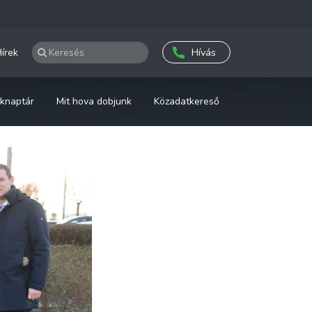
írek
Hívás
knaptár
Mit hova dobjunk
Közadatkereső