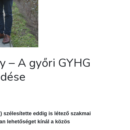
ny – A győri GYHG
ödése
szélesítette eddig is létező szakmai
n lehetőséget kínál a közös