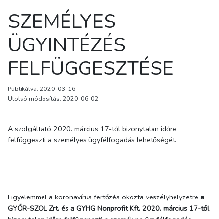
SZEMÉLYES
ÜGYINTÉZÉS
FELFÜGGESZTÉSE
Publikálva: 2020-03-16
Utolsó módosítás: 2020-06-02
A szolgáltató 2020. március 17-től bizonytalan időre
felfüggeszti a személyes ügyfélfogadás lehetőségét.
Figyelemmel a koronavírus fertőzés okozta veszélyhelyzetre
a
GYŐR-SZOL Zrt. és a GYHG Nonprofit Kft. 2020. március 17-től