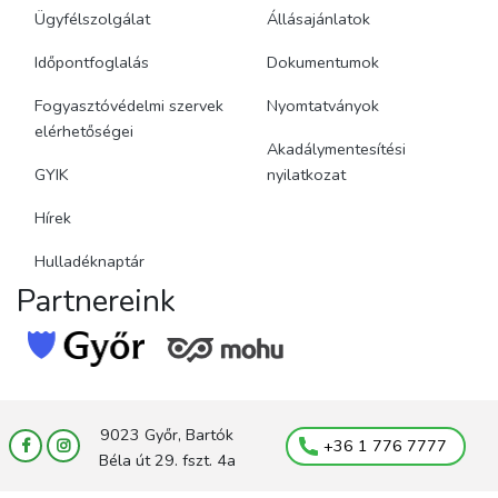
Ügyfélszolgálat
Állásajánlatok
Időpontfoglalás
Dokumentumok
Fogyasztóvédelmi szervek
Nyomtatványok
elérhetőségei
Akadálymentesítési
GYIK
nyilatkozat
Hírek
Hulladéknaptár
Partnereink
9023 Győr, Bartók
+36 1 776 7777
Béla út 29. fszt. 4a