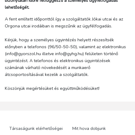
bizonytalan időre felfüggeszti a személyes ügyfélfogadás
lehetőségét.
A fent említett időponttól így a szolgáltatók Jókai utcai és az
Orgona utcai irodáiban is megszűnik az ügyfélfogadás.
Kérjük, hogy a személyes ügyintézés helyett részesítsék
előnyben a telefonos (96/50-50-50), valamint az elektronikus
(info@gyorszol.hu illetve info@gyhg.hu) felületen történő
ügyintézést. A telefonos és elektronikus ügyintézések
számának várható növekedését a munkaerő
átcsoportosításával kezelik a szolgáltatók.
Köszönjük megértésüket és együttműködésüket!
Társaságunk elérhetőségei
Mit hova dobjunk