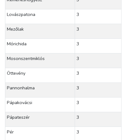
Lovászpatona
3
Mezőlak
3
Mórichida
3
Mosonszentmiklós
3
Öttevény
3
Pannonhalma
3
Pápakovácsi
3
Pápateszér
3
Pér
3