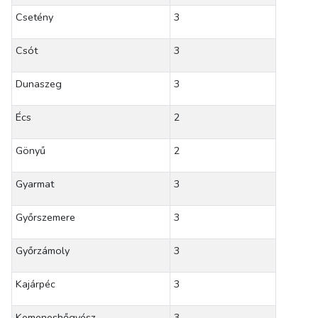
Csetény
3
Csót
3
Dunaszeg
3
Écs
2
Gönyű
2
Gyarmat
3
Győrszemere
3
Győrzámoly
3
Kajárpéc
3
Kemeneshőgyész
3