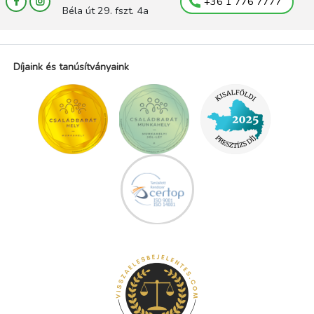
+36 1 776 7777
Béla út 29. fszt. 4a
Díjaink és tanúsítványaink