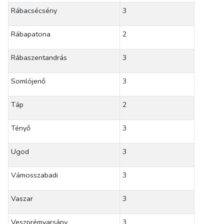
Rábacsécsény
3
Rábapatona
2
Rábaszentandrás
3
Somlójenő
3
Táp
2
Tényő
3
Ugod
3
Vámosszabadi
3
Vaszar
3
Veszprémvarsány
3