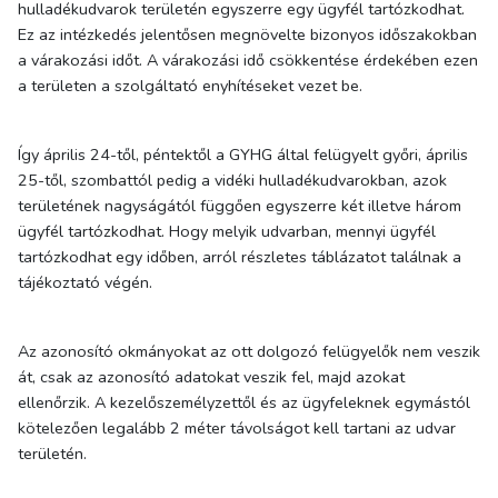
hulladékudvarok területén egyszerre egy ügyfél tartózkodhat.
Ez az intézkedés jelentősen megnövelte bizonyos időszakokban
a várakozási időt. A várakozási idő csökkentése érdekében ezen
a területen a szolgáltató enyhítéseket vezet be.
Így április 24-től, péntektől a GYHG által felügyelt győri, április
25-től, szombattól pedig a vidéki hulladékudvarokban, azok
területének nagyságától függően egyszerre két illetve három
ügyfél tartózkodhat. Hogy melyik udvarban, mennyi ügyfél
tartózkodhat egy időben, arról részletes táblázatot találnak a
tájékoztató végén.
Az azonosító okmányokat az ott dolgozó felügyelők nem veszik
át, csak az azonosító adatokat veszik fel, majd azokat
ellenőrzik. A kezelőszemélyzettől és az ügyfeleknek egymástól
kötelezően legalább 2 méter távolságot kell tartani az udvar
területén.