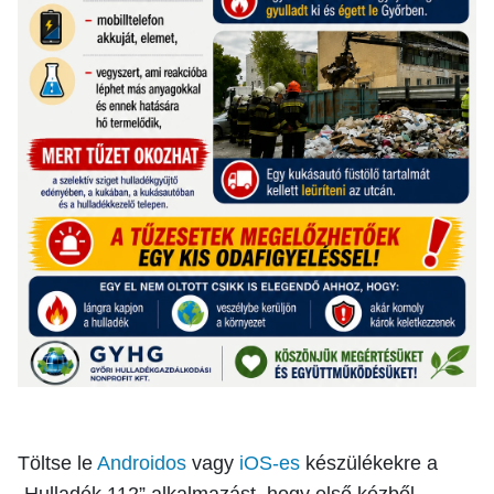
Töltse le
Androidos
vagy
iOS-es
készülékekre a
„Hulladék 112” alkalmazást, hogy első kézből