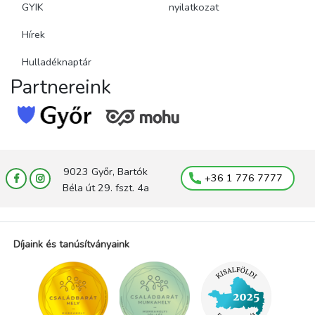
GYIK
nyilatkozat
Hírek
Hulladéknaptár
Partnereink
9023 Győr, Bartók
+36 1 776 7777
Béla út 29. fszt. 4a
Díjaink és tanúsítványaink