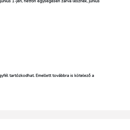
únius 1-jén, hétfőn egységesen zárva lesznek, június
él tartózkodhat. Emellett továbbra is kötelező a