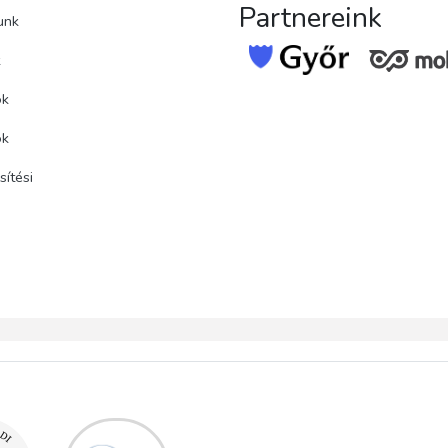
Partnereink
unk
k
ok
ok
ítési