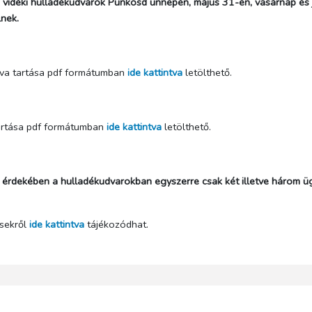
 vidéki hulladékudvarok Pünkösd ünnepén, május 31-én, vasárnap és j
lnek.
itva tartása pdf formátumban
ide kattintva
letölthető.
tartása pdf formátumban
ide kattintva
letölthető.
dekében a hulladékudvarokban egyszerre csak két illetve három ügyf
ésekről
ide kattintva
tájékozódhat.