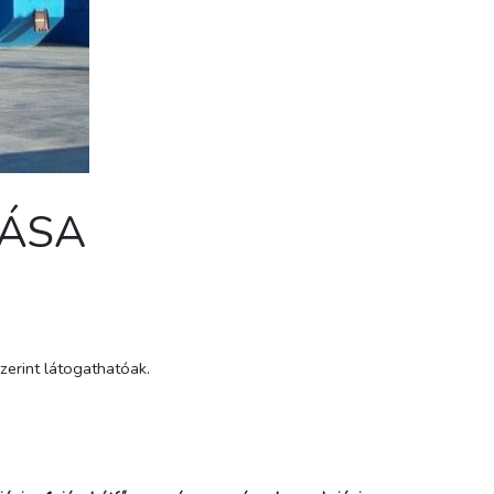
TÁSA
szerint látogathatóak.