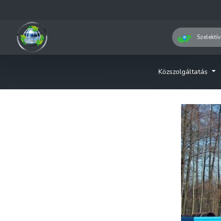
Szelektív
Közszolgáltatás