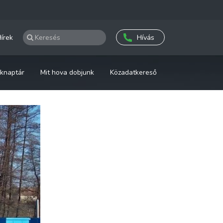
írek
Hívás
knaptár
Mit hova dobjunk
Közadatkereső