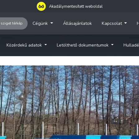
Akadálymentesített weboldal
Cégünk
Állásajánlatok
Kapcsolat
H
 sziget térkép
Közérdekű adatok
Letölthető dokumentumok
Hulladé