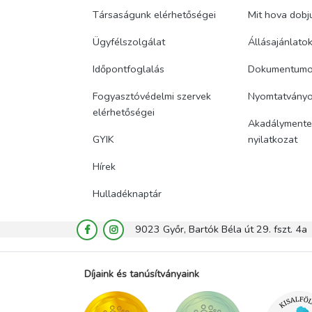
Társaságunk elérhetőségei
Mit hova dobj
Ügyfélszolgálat
Állásajánlato
Időpontfoglalás
Dokumentum
Fogyasztóvédelmi szervek
Nyomtatvány
elérhetőségei
Akadálymentes
GYIK
nyilatkozat
Hírek
Hulladéknaptár
9023 Győr, Bartók Béla út 29. fszt. 4a
Díjaink és tanúsítványaink