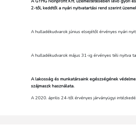
A GYHG Nonprofit Kft. üzemeltetésében lévő győri és
2-től, keddtől a nyári nyitvatartási rend szerint üzeme
A hulladékudvarok június elsejétől érvényes nyári ny
A hulladékudvarok május 31-ig érvényes téli nyitva 
A lakosság és munkatársaink egészségének védelme ér
szájmaszk használata.
A 2020. április 24-től érvényes járványügyi intézked